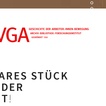
ARES STÜCK
 DER
IT
!