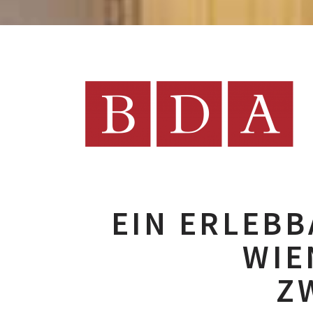
EIN ERLEB
WIE
Z